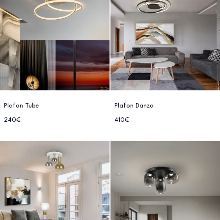
Plafon Tube
Plafon Danza
240€
410€