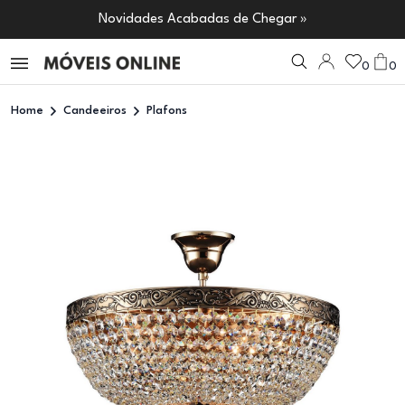
Novidades Acabadas de Chegar »
0
0
Home
Candeeiros
Plafons