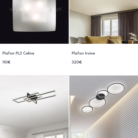
Plafon PL3 Celine
Plafon Irvine
110€
320€