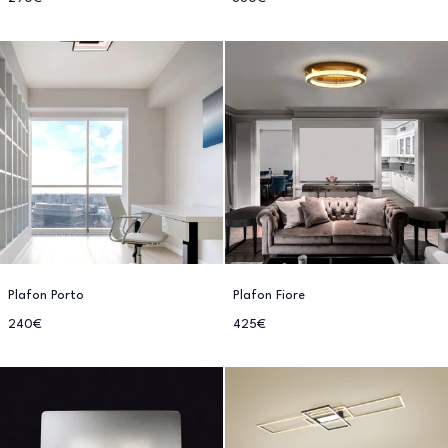
Plafon Porto
Plafon Fiore
240€
425€