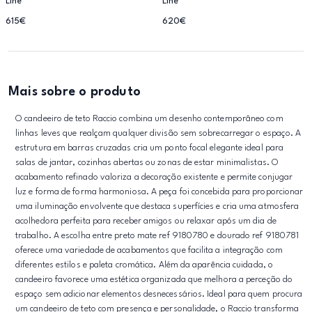
Line
Line
615€
620€
Mais sobre o produto
O candeeiro de teto Raccio combina um desenho contemporâneo com
linhas leves que realçam qualquer divisão sem sobrecarregar o espaço. A
estrutura em barras cruzadas cria um ponto focal elegante ideal para
salas de jantar, cozinhas abertas ou zonas de estar minimalistas. O
acabamento refinado valoriza a decoração existente e permite conjugar
luz e forma de forma harmoniosa. A peça foi concebida para proporcionar
uma iluminação envolvente que destaca superfícies e cria uma atmosfera
acolhedora perfeita para receber amigos ou relaxar após um dia de
trabalho. A escolha entre preto mate ref 9180780 e dourado ref 9180781
oferece uma variedade de acabamentos que facilita a integração com
diferentes estilos e paleta cromática. Além da aparência cuidada, o
candeeiro favorece uma estética organizada que melhora a perceção do
espaço sem adicionar elementos desnecessários. Ideal para quem procura
um candeeiro de teto com presença e personalidade, o Raccio transforma