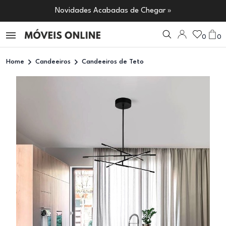
Novidades Acabadas de Chegar »
0
0
Home
Candeeiros
Candeeiros de Teto