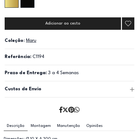
Adicionar ao cesto
Coleção
:
Maru
Referência:
C1194
Prazo de Entrega:
3 a 4 Semanas
Custos de Envio
Descrição
Montagem
Manutenção
Opiniões
Dimensões: Ø 10 X A 300 cm