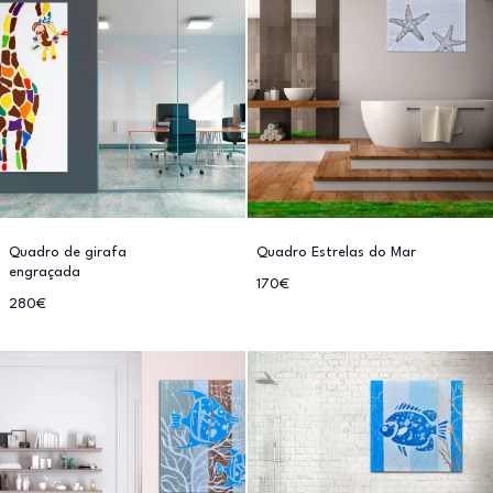
Quadro de girafa
Quadro Estrelas do Mar
engraçada
170€
280€