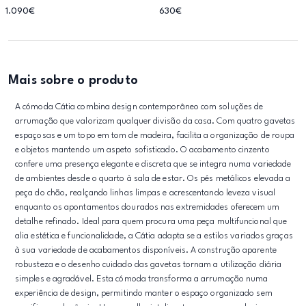
1.090€
630€
Mais sobre o produto
A cómoda Cátia combina design contemporâneo com soluções de
arrumação que valorizam qualquer divisão da casa. Com quatro gavetas
espaçosas e um topo em tom de madeira, facilita a organização de roupa
e objetos mantendo um aspeto sofisticado. O acabamento cinzento
confere uma presença elegante e discreta que se integra numa variedade
de ambientes desde o quarto à sala de estar. Os pés metálicos elevada a
peça do chão, realçando linhas limpas e acrescentando leveza visual
enquanto os apontamentos dourados nas extremidades oferecem um
detalhe refinado. Ideal para quem procura uma peça multifuncional que
alia estética e funcionalidade, a Cátia adapta se a estilos variados graças
à sua variedade de acabamentos disponíveis. A construção aparente
robusteza e o desenho cuidado das gavetas tornam a utilização diária
simples e agradável. Esta cómoda transforma a arrumação numa
experiência de design, permitindo manter o espaço organizado sem