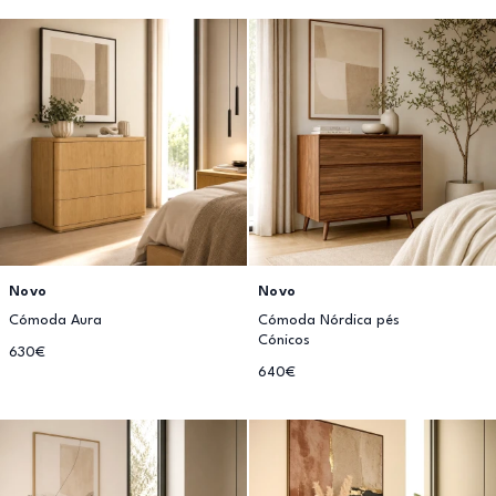
Novo
Novo
Cómoda Aura
Cómoda Nórdica pés
Cónicos
630€
640€