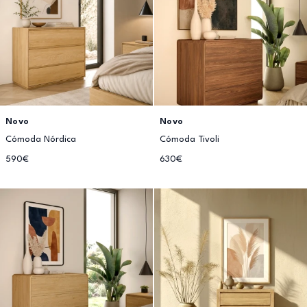
Novo
Novo
Cómoda Nórdica
Cómoda Tivoli
590€
630€