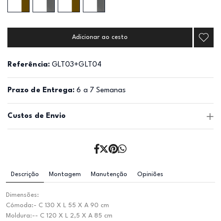
Adicionar ao cesto
Referência:
GLT03+GLT04
Prazo de Entrega:
6 a 7 Semanas
Custos de Envio
Descrição
Montagem
Manutenção
Opiniões
Dimensões:
Cómoda:- C 130 X L 55 X A 90 cm
Moldura:-- C 120 X L 2,5 X A 85 cm