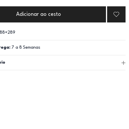
Adicionar ao cesto
88+289
rega:
7 a 8 Semanas
vio