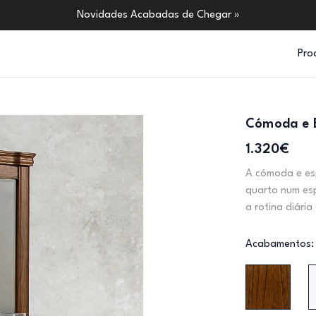
Novidades Acabadas de Chegar »
Pro
Cómoda e E
1.320€
A cómoda e esp
quarto num esp
a rotina diári
Acabamentos: