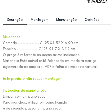
Descrição
Montagem
Manutenção
Opiniões
Dimensões:
Cómoda -------------- C 125 X L 52 X A 90 cm
Espelho -------------- C 125 X L 7 X A 112 cm
O preço é referente às peças acima indicadas.
Materiais: Este móvel está fabricado em madeira maciça,
aglomerado de madeira, MDF e folha de madeira natural.
Este produto não requer montagem.
Instruções de manutenção:
Limpar com um pano seco.
Para manchas, utilizar um pano húmido
e de seguida passar um pano seco.