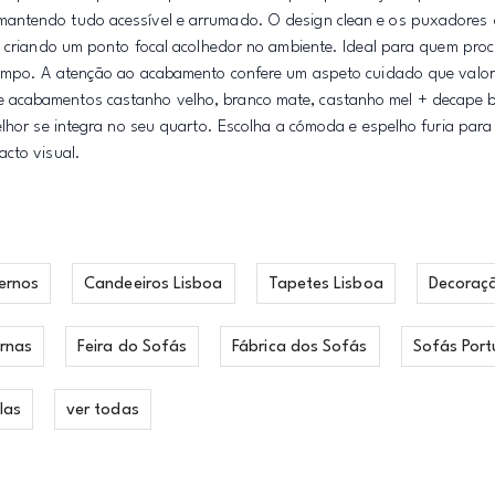
antendo tudo acessível e arrumado. O design clean e os puxadores 
is criando um ponto focal acolhedor no ambiente. Ideal para quem pro
 tempo. A atenção ao acabamento confere um aspeto cuidado que valor
 acabamentos castanho velho, branco mate, castanho mel + decape b
elhor se integra no seu quarto. Escolha a cómoda e espelho furia para
acto visual.
ernos
Candeeiros Lisboa
Tapetes Lisboa
Decoraç
rnas
Feira do Sofás
Fábrica dos Sofás
Sofás Port
las
ver todas