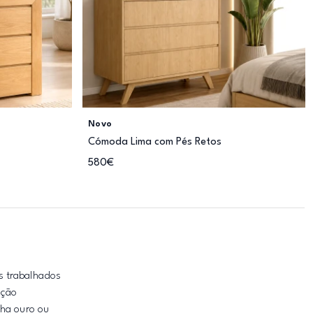
Novo
Cómoda Lima com Pés Retos
580€
s trabalhados
ação
lha ouro ou