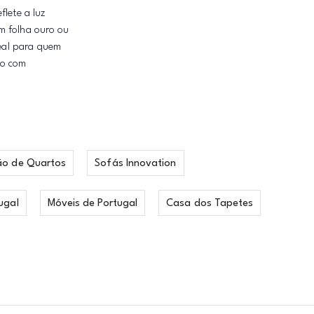
flete a luz
m folha ouro ou
deal para quem
co com
ão de Quartos
Sofás Innovation
ugal
Móveis de Portugal
Casa dos Tapetes