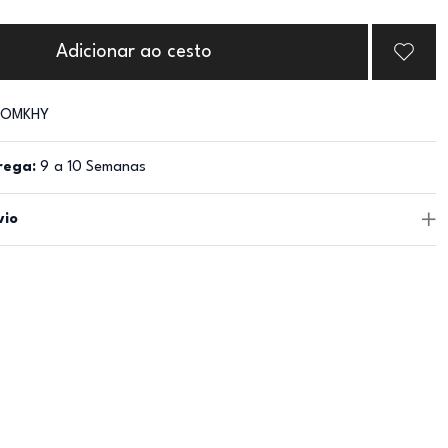
Adicionar ao cesto
OMKHY
rega:
9 a 10 Semanas
vio