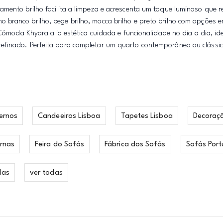
ento brilho facilita a limpeza e acrescenta um toque luminoso que re
branco brilho, bege brilho, mocca brilho e preto brilho com opções e
 Cómoda Khyara alia estética cuidada e funcionalidade no dia a dia, i
efinado. Perfeita para completar um quarto contemporâneo ou clássi
ernos
Candeeiros Lisboa
Tapetes Lisboa
Decoraç
rnas
Feira do Sofás
Fábrica dos Sofás
Sofás Port
las
ver todas