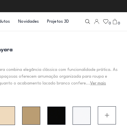
dutos
Novidades
Projetos 3D
0
0
hyara
a combina elegância clássica com funcionalidade prática. As
espaçosas oferecem arrumação organizada para roupa e
nquanto o acabamento lacado branco confere...
Ver mais