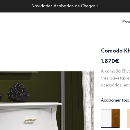
Novidades Acabadas de Chegar »
Pro
Comoda K
1.870€
A cómoda Khyar
três gavetas 
acessórios, e
Acabamentos: