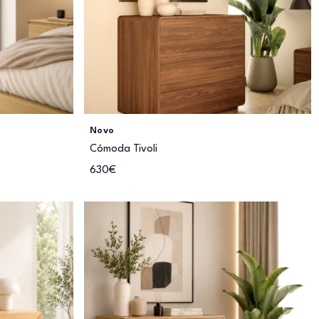
Novo
Cómoda Tivoli
630€