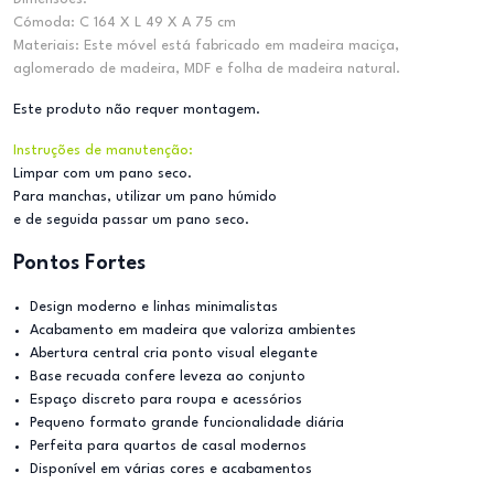
Cómoda: C 164 X L 49 X A 75 cm
Materiais: Este móvel está fabricado em madeira maciça,
aglomerado de madeira, MDF e folha de madeira natural.
Este produto não requer montagem.
Instruções de manutenção:
Limpar com um pano seco.
Para manchas, utilizar um pano húmido
e de seguida passar um pano seco.
Pontos Fortes
Design moderno e linhas minimalistas
Acabamento em madeira que valoriza ambientes
Abertura central cria ponto visual elegante
Base recuada confere leveza ao conjunto
Espaço discreto para roupa e acessórios
Pequeno formato grande funcionalidade diária
Perfeita para quartos de casal modernos
Disponível em várias cores e acabamentos