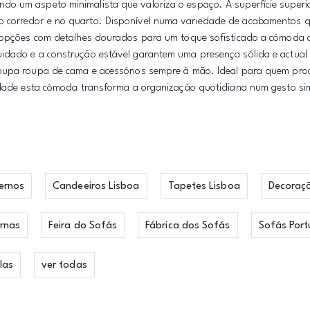
o um aspeto minimalista que valoriza o espaço. A superfície superi
 corredor e no quarto. Disponível numa variedade de acabamentos qu
 e opções com detalhes dourados para um toque sofisticado a cómoda
uidado e a construção estável garantem uma presença sólida e actual
roupa roupa de cama e acessórios sempre à mão. Ideal para quem pr
lidade esta cómoda transforma a organização quotidiana num gesto si
ernos
Candeeiros Lisboa
Tapetes Lisboa
Decoraç
rnas
Feira do Sofás
Fábrica dos Sofás
Sofás Port
las
ver todas