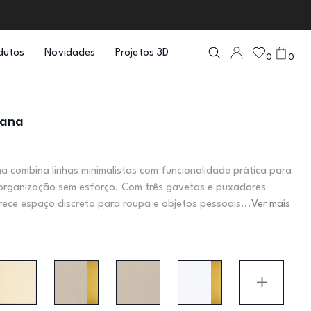
dutos
Novidades
Projetos 3D
0
0
iana
 combina linhas minimalistas com funcionalidade prática para
organização sem esforço. Com três gavetas e puxadores
ece espaço discreto para roupa e objetos pessoais...
Ver mais