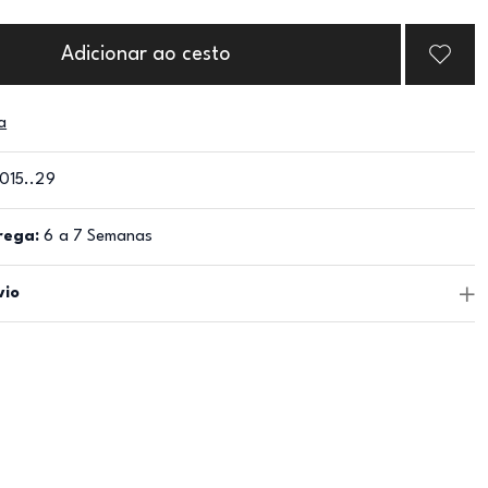
Adicionar ao cesto
a
015..29
rega:
6 a 7 Semanas
vio