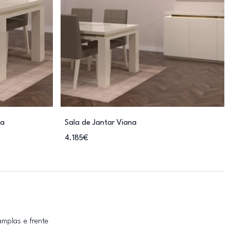
na
Sala de Jantar Viana
4.185€
amplas e frente