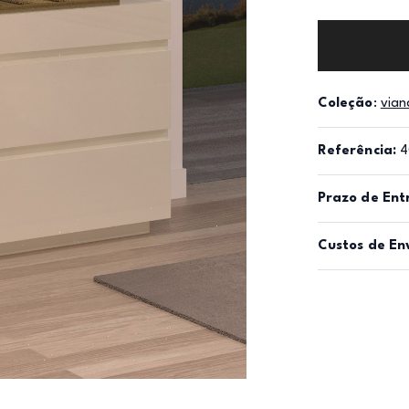
Coleção
:
vian
Referência:
4
Prazo de Ent
Custos de En