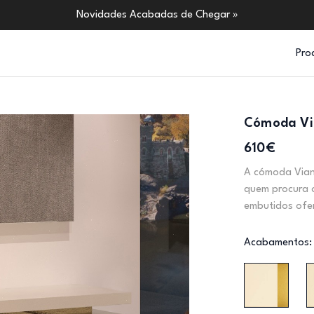
Novidades Acabadas de Chegar »
Pro
Cómoda V
610€
A cómoda Viana
quem procura 
embutidos ofer
Acabamentos: