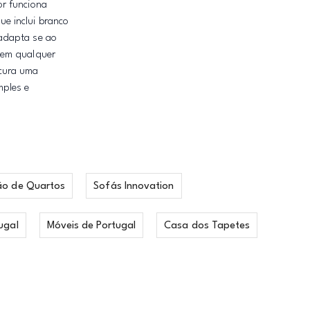
or funciona
e inclui branco
 adapta se ao
 em qualquer
ocura uma
mples e
ão de Quartos
Sofás Innovation
ugal
Móveis de Portugal
Casa dos Tapetes