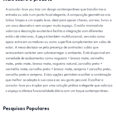
A consola i love you traz um design contemporâneo que transforma a
entrada ou sala num ponto focal elegante. A composição geométrica cria
linhas limpas e um aspeto leve, ideal para apoiar chaves, correio, livros e
um vaso decorativo sem ocupar muito espaço. O estilo minimalista
valoriza a decoração existente e facilita a integração com diferentes
estilos de interiores. A peça é também multifuncional, servindo como
apoio extra em corredores ou como superfície complementar em salas de
estar. A mesa destaca-se pela presença de contrastes subtis que
acrescentam carácter sem sobrecarregar o ambiente. Está disponível em
variedade de acabamentos como nogueira + branco mate, vermelho
mate, preto mate, branco mate, nogueira natural, carvalho preto +
vermelho mate, carvalho preto + branco mate, cerejeira + carvalho preto,
carvalho preto e cerejeira. Estas opções permitem escolher a combinação
que melhor se adapta à sua casa e ao seu gosto pessoal. Escolher a
consola i love you é optar por uma solução prática e elegante que valoriza
o espaço e oferece funcionalidade diária com um toque contemporâneo.
Pesquisas Populares