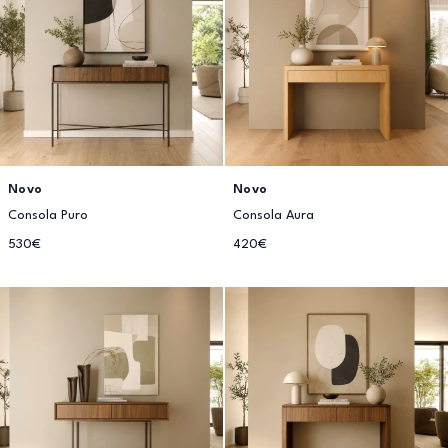
Novo
Novo
Consola Puro
Consola Aura
530€
420€