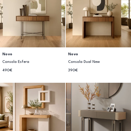
Novo
Novo
Consola Esfera
Consola Dual New
490€
390€