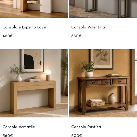
Consola e Espelho Love
Consola Valentina
460€
830€
Consola Versatile
Consola Rustica
560€
500€