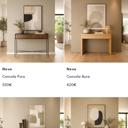
Novo
Novo
Consola Puro
Consola Aura
530€
420€