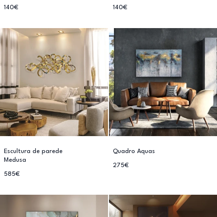
140€
140€
Escultura de parede
Quadro Aquas
Medusa
275€
585€