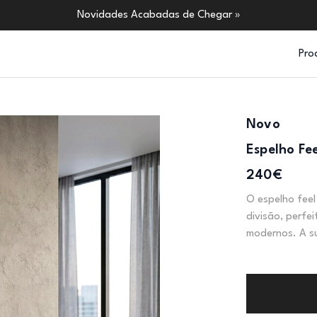
Novidades Acabadas de Chegar »
Pro
Novo
Espelho Fe
240€
O espelho fee
divisão, perfe
modernos. A su