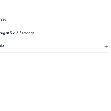
039
rega:
5 a 6 Semanas
vio