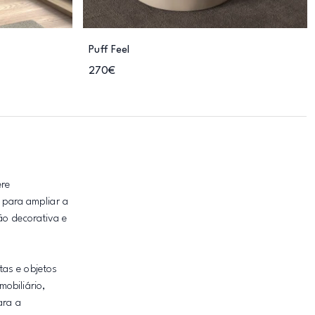
Puff Feel
270€
ere
 para ampliar a
ão decorativa e
tas e objetos
obiliário,
ara a