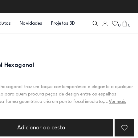
dutos
Novidades
Projetos 3D
0
0
el Hexagonal
l hexagonal traz um toque contemporâneo e elegante a qualquer
ito para quem procura peças de design entre os espelhos
a forma geométrica cria um ponto focal imediato,...
Ver mais
Adicionar ao cesto