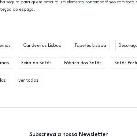
olha segura para quem procura um elemento contemporâneo com foco n
rceção do espaço.
ernos
Candeeiros Lisboa
Tapetes Lisboa
Decoraç
rnas
Feira do Sofás
Fábrica dos Sofás
Sofás Port
las
ver todas
Subscreva a nossa Newsletter