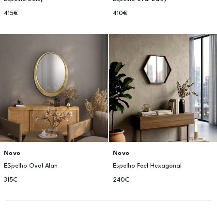
415€
410€
Novo
Novo
ESpelho Oval Alan
Espelho Feel Hexagonal
315€
240€