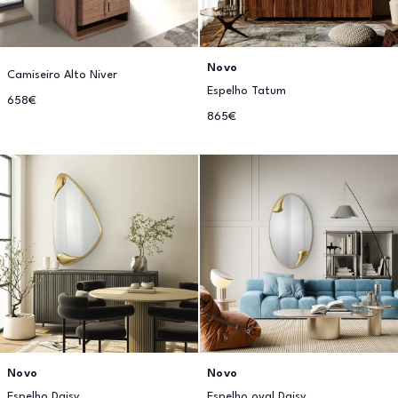
Novo
Camiseiro Alto Niver
Espelho Tatum
658€
865€
Novo
Novo
Espelho Daisy
Espelho oval Daisy