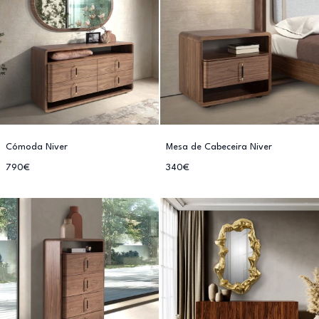
Cómoda Niver
Mesa de Cabeceira Niver
790€
340€