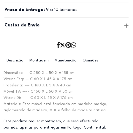
Prazo de Entrega:
9 a 10 Semanas
Custos de Envio
Descrição
Montagem
Manutenção
Opiniões
Dimensões: -- C 280 X L 50 X A 185 cm
Vitrine Esq: -- C 60 X L 45 X A 175 cm
Prateleiria: --- C 160 X L 5 X A 40 cm
Móvel TV: ---- C 160 X L 50 X A 50 cm
Vitrine Dir: --- C 60 X L 45 X A 175 cm
Materiais: Este móvel está fabricado em madeira maciça,
aglomerado de madeira, MDF e folha de madeira natural.
Este produto requer montagem, que será efectuada
por nós, apenas para entregas em Portugal Continental.