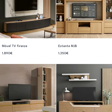
Móvel TV Firenze
Estante MJB
1.890€
1.350€