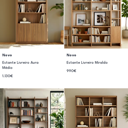
Novo
Novo
Estante Livreiro Aura
Estante Livreiro Miraldo
Médio
990€
1.130€