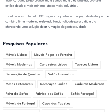
inclui carvalho preto branco mate e cinza mate a estante adapta-se a
estilos desde o mais minimalista ao mais industrial.
Escolher a estante delta 005 significa apostar numa peça de destaque que
combina linha moderna e elevada funcionalidade para o dia a dia
oferecendo uma solução de arrumação elegante e cuidada.
Pesquisas Populares
Móveis Lisboa
Móveis Paços de Ferreira
Móveis Modernos
Candeeiros Lisboa
Tapetes Lisboa
Decoração de Quartos
Sofás Innovation
Mesas Extensíveis
Decoração Online
Cadeiras Modernas
Feira do Sofás
Fábrica dos Sofás
Sofás Portugal
Móveis de Portugal
Casa dos Tapetes