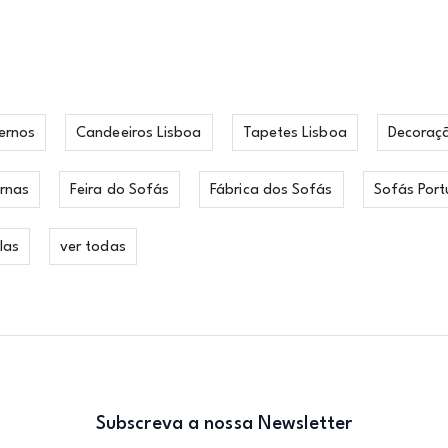
ernos
Candeeiros Lisboa
Tapetes Lisboa
Decoraç
rnas
Feira do Sofás
Fábrica dos Sofás
Sofás Port
las
ver todas
Subscreva a nossa Newsletter