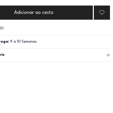
Adicionar ao cesto
01
rega:
9 a 10 Semanas
vio