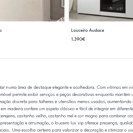
o
Louceiro Audace
1.390€
antar numa área de destaque elegante e acolhedora. Com vitrinas em v
e móvel permite exibir serviços e peças decorativas enquanto manté
mação discreta para talheres e utensílios menos usados, aumentando
m madeira confere um aspeto clássico e fácil de integrar em diferent
rejeira, castanho velho, castanho mel e cor mogno para combinar co
presentação e arrumação, o louceiro lux vip oferece presença, qualida
ciais. Uma escolha certeira para valorizar a decoração e otimizar o 