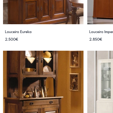
Louceiro Eureka
Louceiro Impe
2.500€
2.850€