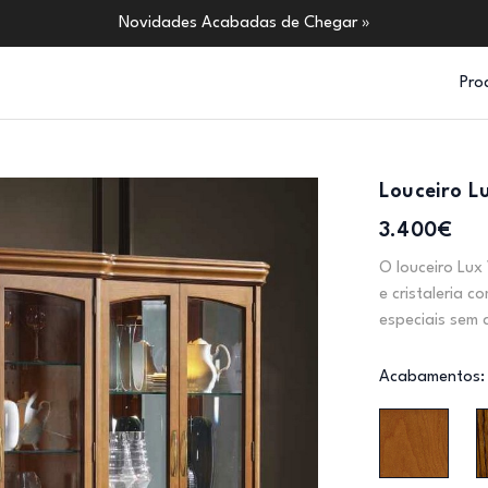
Novidades Acabadas de Chegar »
Pro
Louceiro L
3.400€
O louceiro Lux 
e cristaleria 
especiais sem 
Acabamentos: