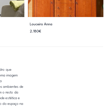
Louceiro Anna
2.180€
idro que
m uma imagem
 a
es ambientes de
m o resto da
de estética e
uso do espaço na