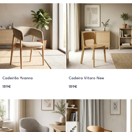
Cadeirão Yvanna
Cadeira Vitaro New
189€
189€