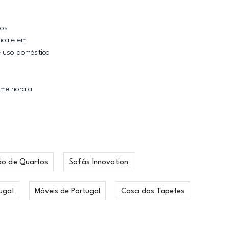
tos
nca e em
e uso doméstico
 melhora a
ão de Quartos
Sofás Innovation
ugal
Móveis de Portugal
Casa dos Tapetes