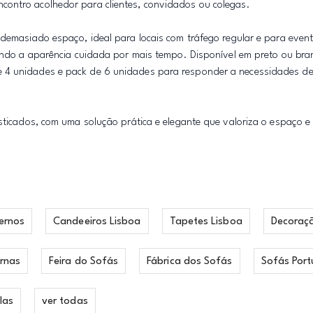
contro acolhedor para clientes, convidados ou colegas.
 demasiado espaço, ideal para locais com tráfego regular e para even
tendo a aparência cuidada por mais tempo. Disponível em preto ou bra
e 4 unidades e pack de 6 unidades para responder a necessidades d
isticados, com uma solução prática e elegante que valoriza o espaço e
ernos
Candeeiros Lisboa
Tapetes Lisboa
Decoraç
rnas
Feira do Sofás
Fábrica dos Sofás
Sofás Port
las
ver todas