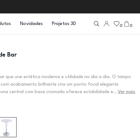
dutos
Novidades
Projetos 3D
0
0
de Bar
ar que une estética moderna e utilidade no dia a dia. O tampo
 com acabamento brilhante cria um ponto focal elegante
una central com base cromada oferece estabilidade e...
Ver mais