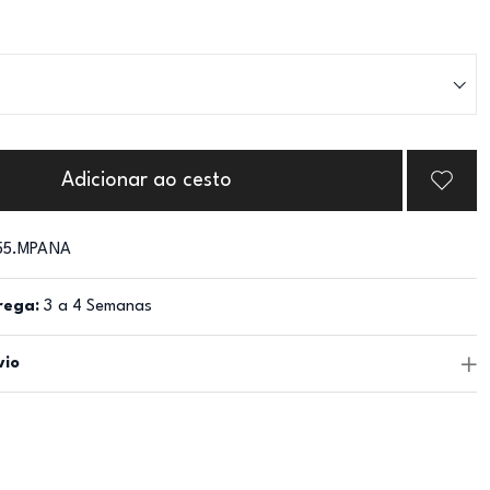
Adicionar ao cesto
55.MPANA
rega:
3 a 4 Semanas
vio