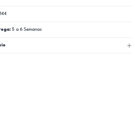
144
rega:
5 a 6 Semanas
vio