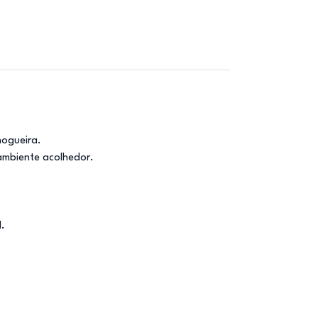
nogueira.
 ambiente acolhedor.
l.