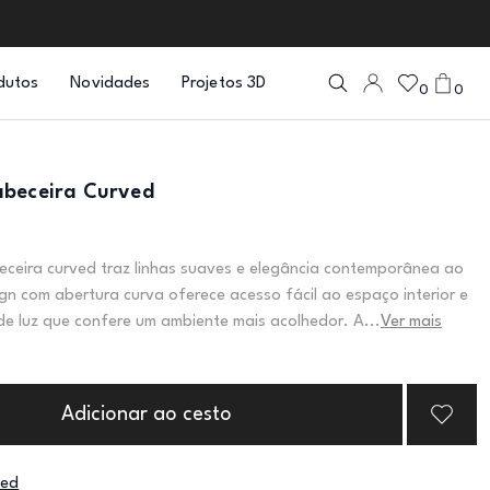
dutos
Novidades
Projetos 3D
0
0
abeceira Curved
ceira curved traz linhas suaves e elegância contemporânea ao
gn com abertura curva oferece acesso fácil ao espaço interior e
de luz que confere um ambiente mais acolhedor. A...
Ver mais
Adicionar ao cesto
ved