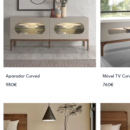
Aparador Curved
Móvel TV Cur
980€
760€