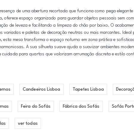
presença de uma abertura recortada que funciona como pega elegante
pla, oferece espaço organizado para guardar objetos pessoais sem co
ão de leveza e facilitando a limpeza do chão por baixo. O acabamento
s variadas e paletas de decoração neutras ou mais marcantes. Ideal
e, esta mesa transforma o espaço noturno em zona prática e sofistic
 harmoniosas. A sua silhueta suave ajuda a suavizar ambientes modern
ha cuidada para quartos que valorizam arrumação discreta e estilo co
ernos
Candeeiros Lisboa
Tapetes Lisboa
Decoraç
rnas
Feira do Sofás
Fábrica dos Sofás
Sofás Port
las
ver todas