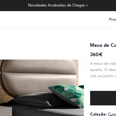
Novidades Acabadas de Chegar »
Pro
Mesa de C
360€
A mesa de cabe
quarto. O desi
cria um ponto 
Coleção
:
Cur