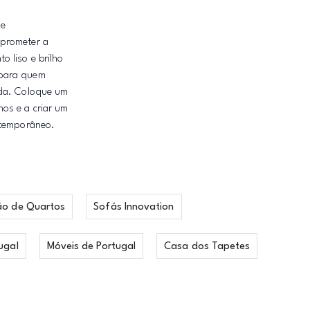
 e
mprometer a
 liso e brilho
 para quem
ada. Coloque um
os e a criar um
ntemporâneo.
ão de Quartos
Sofás Innovation
ugal
Móveis de Portugal
Casa dos Tapetes