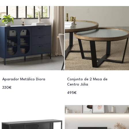
Aparador Metálico Diora
Conjunto de 2 Mesa de
Centro Júlia
330€
495€