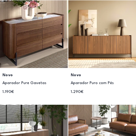
Novo
Novo
Aparador Pure Gavetas
Aparador Puro com Pés
1.190€
1.290€