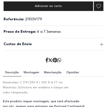
Adicionar ao cesto
Referência:
21103V179
Prazo de Entrega:
6 a 7 Semanas
Custos de Envio
Descrição
Montagem
Manutenção
Opiniões
Dimensões: C 179/259 X L 100 X A 77 cm
Materiais: Estrutura em madeira e tampo em
vidro temperado.
Este produto requer montagem, que será efectuada
por nós, apenas para entregas em Portugal Continental.