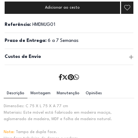
Adicionar ao cesto
Referência:
HMDMJG01
Prazo de Entrega:
6 a 7 Semanas
Custos de Envio
Descrição
Montagem
Manutenção
Opiniões
Dimensões: C 75 X L 75 X A 77 cm
Materiais: Este móvel está fabricado em madeira maciça,
aglomerado de madeira, MDF e folha de madeira natural.
Nota:
Tampo de dupla face.