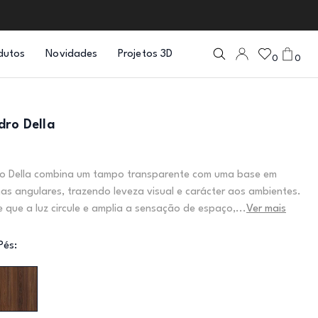
dutos
Novidades
Projetos 3D
0
0
dro Della
ro Della combina um tampo transparente com uma base em
has angulares, trazendo leveza visual e carácter aos ambientes.
e que a luz circule e amplia a sensação de espaço,...
Ver mais
Pés: