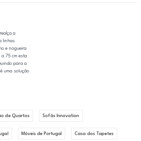
realça a
a linhas
ho e nogueira
x a 75 cm esta
buindo para a
a é uma solução
ão de Quartos
Sofás Innovation
ugal
Móveis de Portugal
Casa dos Tapetes