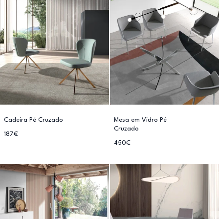
Cadeira Pé Cruzado
Mesa em Vidro Pé
Cruzado
187€
450€