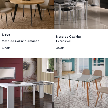
Novo
Mesa de Cozinha
Mesa de Cozinha Amanda
Extensivel
490€
350€