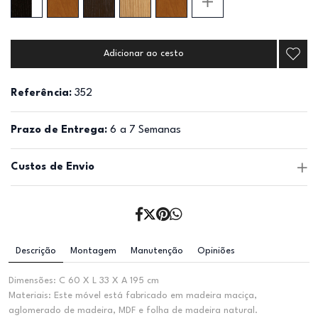
Adicionar ao cesto
Referência:
352
Prazo de Entrega:
6 a 7 Semanas
Custos de Envio
Descrição
Montagem
Manutenção
Opiniões
Dimensões: C 60 X L 33 X A 195 cm
Materiais: Este móvel está fabricado em madeira maciça,
aglomerado de madeira, MDF e folha de madeira natural.