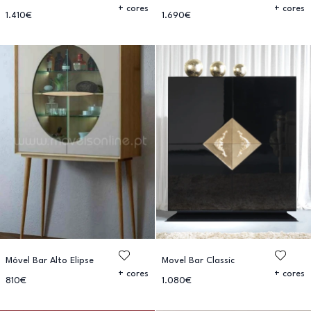
+ cores
+ cores
1.410€
1.690€
Móvel Bar Alto Elipse
Movel Bar Classic
+ cores
+ cores
810€
1.080€