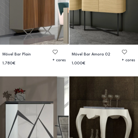
Móvel Bar Plain
Móvel Bar Amora 02
+ cores
+ cores
1.780€
1.000€