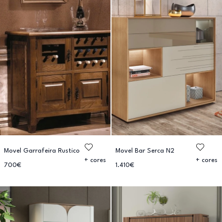
Movel Garrafeira Rustico
Movel Bar Serca N2
+ cores
+ cores
700€
1.410€