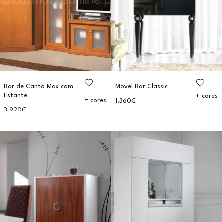
Bar de Canto Max com
Movel Bar Classic
Estante
+ cores
+ cores
1.360€
3.920€