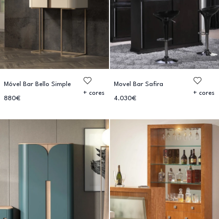
Móvel Bar Bello Simple
Movel Bar Safira
+ cores
+ cores
880€
4.030€