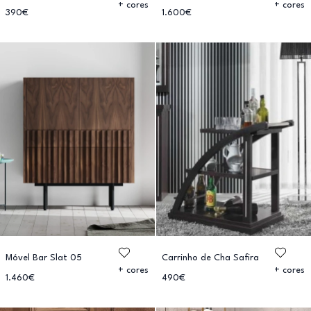
+ cores
+ cores
390€
1.600€
Móvel Bar Slat 05
Carrinho de Cha Safira
+ cores
+ cores
1.460€
490€