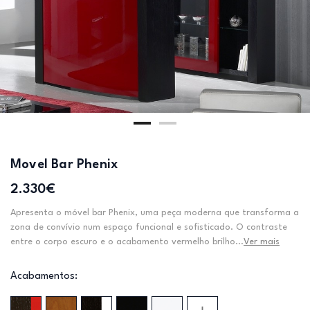
Movel Bar Phenix
2.330€
Apresenta o móvel bar Phenix, uma peça moderna que transforma a
zona de convívio num espaço funcional e sofisticado. O contraste
entre o corpo escuro e o acabamento vermelho brilho...
Ver mais
Acabamentos: