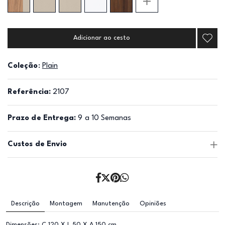
Adicionar ao cesto
Coleção
:
Plain
Referência:
2107
Prazo de Entrega:
9 a 10 Semanas
Custos de Envio
Descrição
Montagem
Manutenção
Opiniões
Dimensões: C 120 X L 50 X A 150 cm