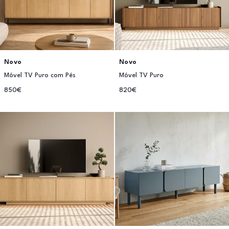
Novo
Novo
Móvel TV Puro com Pés
Móvel TV Puro
850€
820€