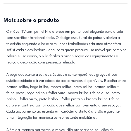
Mais sobre o produto
O móvel TV com painel Nila oferece um ponto focal elegante para a sala
sem sacrificar funcionalidade. O design escultural do painel valoriza a
televisão enquanto a base com linhas trabalhadas cria uma atmosfera
sofisticada e acolhedora. Ideal para quem procura um móvel que combine
beleza e uso diário, o Nila facilita a organização dos equipamentos e
realça a decoração com presença refinada.
A peça adapta-se a estilos clássicos e contemporâneos graças à sua
estética cuidada e à variedade de acabamentos disponíveis. Escolha entre
branco brilho, bege brilho, mocca brilho, preto brilho, branco brilho +
folha prata, bege brilho + folha ouro, mocca brilho + folha ouro, preto
brilho + folha ouro, preto brilho + folha prata ou branco brilho + folha
ouro e encontre a combinação que melhor complementa o seu espaço.
Cada acabamento acrescenta um carácter distinto à divisão e garante
uma integração harmoniosa com o restante mobiliário.
Além da imagem marcante, o móvel Nila proporciona soluções de