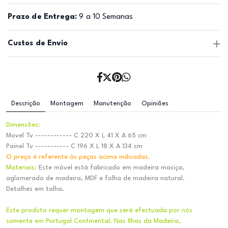
Prazo de Entrega:
9 a 10 Semanas
Custos de Envio
Descrição
Montagem
Manutenção
Opiniões
Dimensões:
Movel Tv ------------ C 220 X L 41 X A 65 cm
Painel Tv ----------- C 196 X L 18 X A 134 cm
O preço é referente às peças acima indicadas.
Materiais:
Este móvel está fabricado em madeira maciça,
aglomerado de madeira, MDF e folha de madeira natural.
Detalhes em talha.
Este produto requer montagem que será efectuada por nós
somente em Portugal Continental. Nas Ilhas da Madeira,