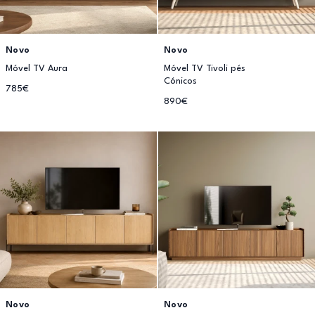
Novo
Novo
Móvel TV Aura
Móvel TV Tivoli pés
Cónicos
785€
890€
Novo
Novo