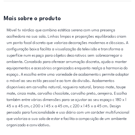
Mais sobre o produto
Móvel tv nórdico que combina estética serena com uma presença
acolhedora na sua sala. Linhas limpas e proporções equilibradas criam
um ponto focal discreto que valoriza decorações modernas e clássicas. A
configuração baixa facilita a visualização da televisão e transforma a
superfície num espaço para objetos decorativos sem sobrecarregar o
ambiente. Concebido para oferecer arrumação discreta, ajuda a manter
equipamentos e acessórios organizados enquanto realça a harmonia do
espaço. A escolha entre uma variedade de acabamentos permite adaptar
o móvel ao seu estilo pessoal e ao tom da divisão. Acabamentos
disponíveis em carvalho natural, nogueira natural, branco mate, taupe
mate, cinza mate, carvalho chocolate, carvalho preto, cerejeira. Escolha
também entre várias dimensões para se ajustar ao seu espaço c 180 x l
45 x a 45 cm, c 200 x l 45 x a 45 cm, c 220 x l 45 x a 45 cm. Design
pensado para funcionalidade e uso diário com um carácter multifuncional
que valoriza a sua sala de estar e facilita a composição de um ambiente
organizado e convidativo.