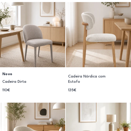
Novo
Cadeira Nórdica com
Cadeira Dirta
Estofo
110€
135€