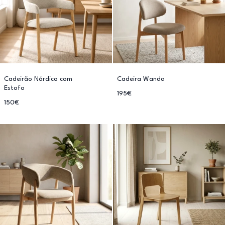
Cadeirão Nórdico com
Cadeira Wanda
Estofo
195€
150€