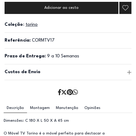
Adicionar ao cesto
Coleção
:
torino
Referência:
CORMTV17
Prazo de Entrega:
9 a 10 Semanas
Custos de Envio
Descrição
Montagem
Manutenção
Opiniões
Dimensões: C 180 X L 50 X A 45 cm
O Móvel TV Torino é o móvel perfeito para destacar a