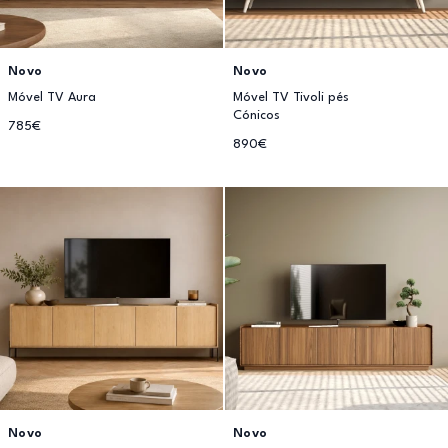
Novo
Novo
Móvel TV Aura
Móvel TV Tivoli pés
Cónicos
785€
890€
Novo
Novo