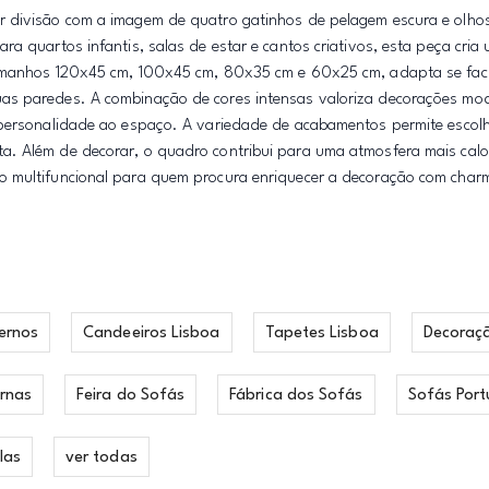
r divisão com a imagem de quatro gatinhos de pelagem escura e olhos
a quartos infantis, salas de estar e cantos criativos, esta peça cria
tamanhos 120x45 cm, 100x45 cm, 80x35 cm e 60x25 cm, adapta se fac
uas paredes. A combinação de cores intensas valoriza decorações mo
 personalidade ao espaço. A variedade de acabamentos permite escolh
a. Além de decorar, o quadro contribui para uma atmosfera mais calo
o multifuncional para quem procura enriquecer a decoração com char
ernos
Candeeiros Lisboa
Tapetes Lisboa
Decoraç
rnas
Feira do Sofás
Fábrica dos Sofás
Sofás Port
las
ver todas