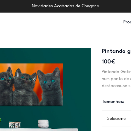
Novidades Acabadas de Chegar »
Pro
Pintando g
100€
Pintando Gati
num ponto de a
destacam-se so
Tamanhos:
Selecione