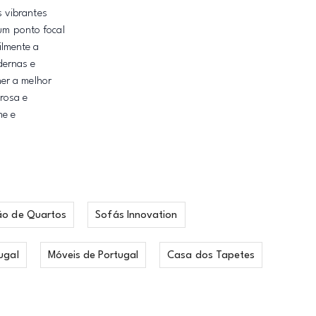
 vibrantes
 um ponto focal
ilmente a
dernas e
er a melhor
rosa e
me e
ão de Quartos
Sofás Innovation
ugal
Móveis de Portugal
Casa dos Tapetes