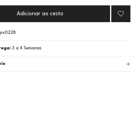
Adicionar ao cesto
px0228
rega:
3 a 4 Semanas
vio