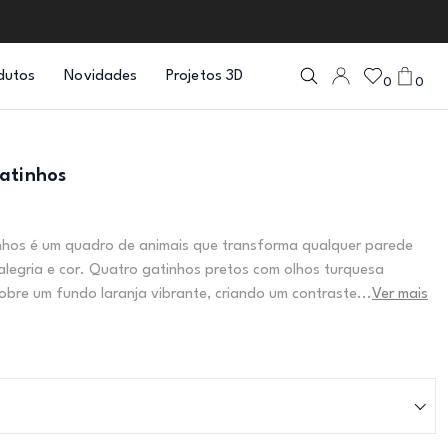
dutos
Novidades
Projetos 3D
0
0
atinhos
nhos é um quadro de animais que transforma qualquer parede
legria e cor. Quatro gatinhos pretos com olhos turquesa
bre um fundo laranja vibrante, criando um contraste...
Ver mais