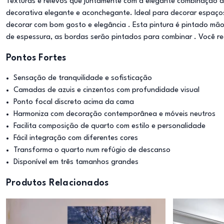
Texturas e relevos que juntamente com a elegante combinação d
decorativa elegante e aconchegante. Ideal para decorar espaços 
decorar com bom gosto e elegância . Esta pintura é pintado mã
de espessura, as bordas serão pintados para combinar . Você r
Pontos Fortes
Sensação de tranquilidade e sofisticação
Camadas de azuis e cinzentos com profundidade visual
Ponto focal discreto acima da cama
Harmoniza com decoração contemporânea e móveis neutros
Facilita composição de quarto com estilo e personalidade
Fácil integração com diferentes cores
Transforma o quarto num refúgio de descanso
Disponível em três tamanhos grandes
Produtos Relacionados