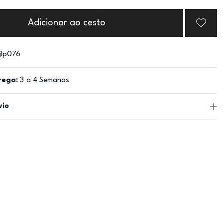
Adicionar ao cesto
jlp076
rega:
3 a 4 Semanas
vio