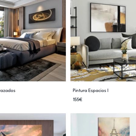
razados
Pintura Espacios I
155€