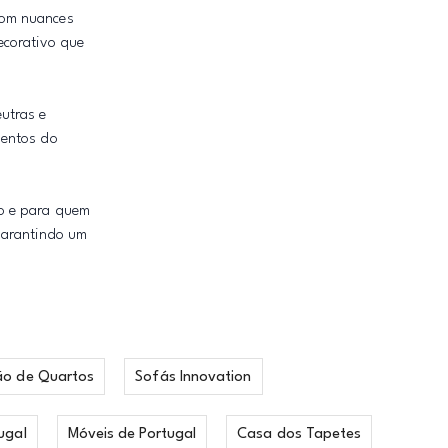
com nuances
ecorativo que
utras e
mentos do
to e para quem
 garantindo um
ão de Quartos
Sofás Innovation
ugal
Móveis de Portugal
Casa dos Tapetes