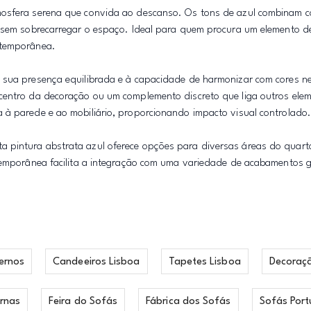
tmosfera serena que convida ao descanso. Os tons de azul combinam 
o sem sobrecarregar o espaço. Ideal para quem procura um elemento d
ntemporânea.
 sua presença equilibrada e à capacidade de harmonizar com cores ne
 centro da decoração ou um complemento discreto que liga outros ele
 à parede e ao mobiliário, proporcionando impacto visual controlado.
 pintura abstrata azul oferece opções para diversas áreas do quar
ntemporânea facilita a integração com uma variedade de acabamentos
ernos
Candeeiros Lisboa
Tapetes Lisboa
Decoraç
rnas
Feira do Sofás
Fábrica dos Sofás
Sofás Port