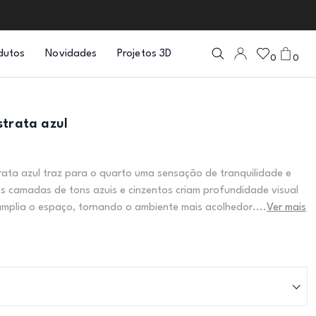
dutos
Novidades
Projetos 3D
0
0
strata azul
rata azul traz para o quarto uma sensação de tranquilidade e
As camadas de tons azuis e cinzentos criam profundidade visual
mplia o espaço, tornando o ambiente mais acolhedor....
Ver mais