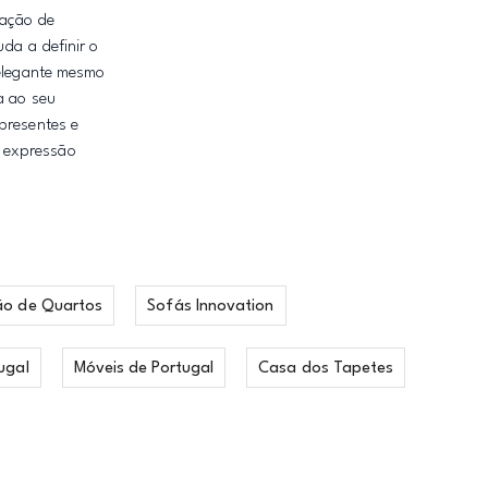
sação de
da a definir o
 elegante mesmo
a ao seu
presentes e
, expressão
ão de Quartos
Sofás Innovation
ugal
Móveis de Portugal
Casa dos Tapetes