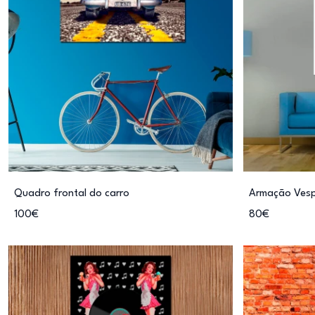
Quadro frontal do carro
Armação Ves
100€
80€