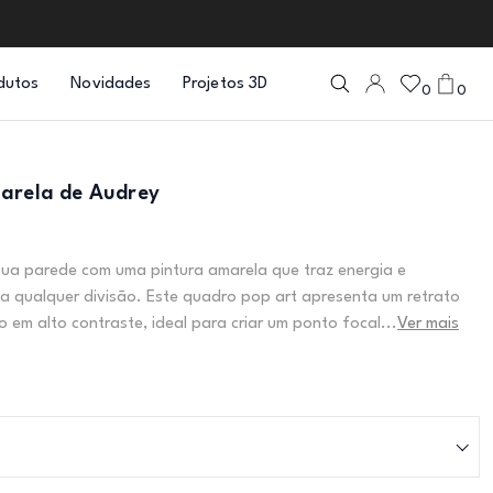
dutos
Novidades
Projetos 3D
0
0
arela de Audrey
ua parede com uma pintura amarela que traz energia e
a qualquer divisão. Este quadro pop art apresenta um retrato
o em alto contraste, ideal para criar um ponto focal...
Ver mais