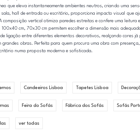
eo que eleva instantaneamente ambientes neutros, criando uma sen
la, hall de entrada ou escritório, proporciona impacto visual que aju
 composição vertical otimiza paredes estreitas e confere uma leitura
, 100x40 cm, 70x30 cm permitem escolher a dimensão mais adequad
 ligação entre diferentes elementos decorativos, realçando cores já 
m grandes obras. Perfeita para quem procura uma obra com presença
critório numa proposta moderna e sofisticada.
ernos
Candeeiros Lisboa
Tapetes Lisboa
Decoraç
rnas
Feira do Sofás
Fábrica dos Sofás
Sofás Port
las
ver todas