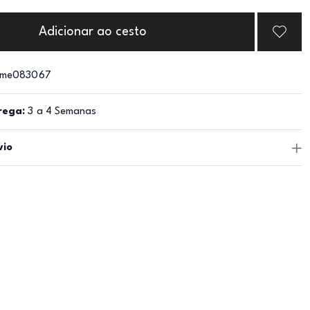
Adicionar ao cesto
me083067
rega:
3 a 4 Semanas
vio