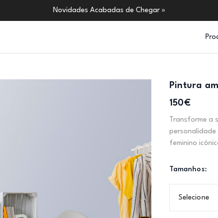
Novidades Acabadas de Chegar »
Pro
Pintura am
150€
Transforme a s
personalidade 
feminino icónic
Tamanhos:
Selecione