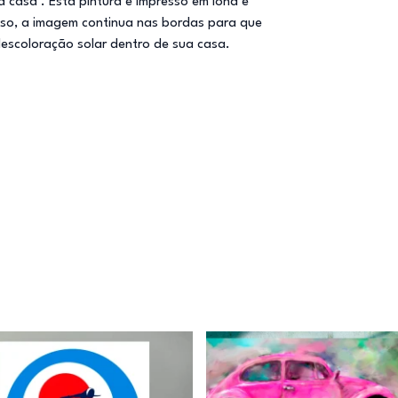
casa . Esta pintura é impresso em lona e
sso, a imagem continua nas bordas para que
descoloração solar dentro de sua casa.