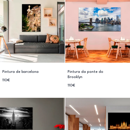
Pintura de barcelona
Pintura da ponte do
Brooklyn
110€
110€