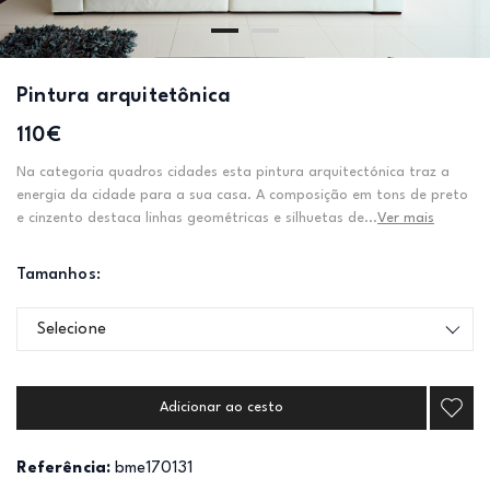
Pintura arquitetônica
110€
Na categoria quadros cidades esta pintura arquitectónica traz a
energia da cidade para a sua casa. A composição em tons de preto
e cinzento destaca linhas geométricas e silhuetas de...
Ver mais
Tamanhos:
Selecione
Adicionar ao cesto
Referência:
bme170131