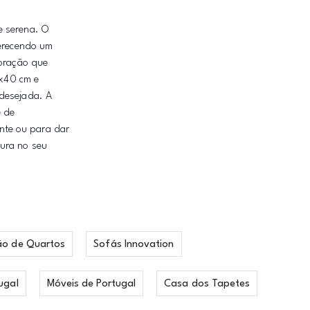
e serena. O
ferecendo um
coração que
x40 cm e
 desejada. A
e de
nte ou para dar
oura no seu
ão de Quartos
Sofás Innovation
ugal
Móveis de Portugal
Casa dos Tapetes