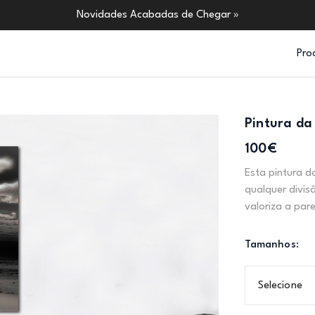
Novidades Acabadas de Chegar »
Pro
Pintura da
100€
Esta pintura d
qualquer divis
valoriza a par
Tamanhos:
Selecione