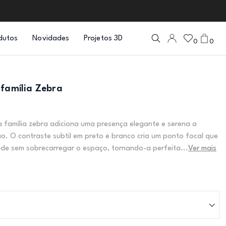
dutos
Novidades
Projetos 3D
0
0
 família Zebra
a família zebra adiciona uma presença elegante e serena a
ão. O contraste subtil em preto e branco cria um ponto focal que
ede sem sobrecarregar o espaço, tornando-a perfeita...
Ver mais