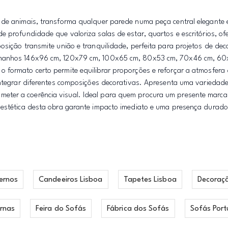
 de animais, transforma qualquer parede numa peça central elegante 
e profundidade que valoriza salas de estar, quartos e escritórios, o
osição transmite união e tranquilidade, perfeita para projetos de de
tamanhos 146x96 cm, 120x79 cm, 100x65 cm, 80x53 cm, 70x46 cm, 60
 formato certo permite equilibrar proporções e reforçar a atmosfera
 integrar diferentes composições decorativas. Apresenta uma variedad
eter a coerência visual. Ideal para quem procura um presente marca
 estética desta obra garante impacto imediato e uma presença durad
ernos
Candeeiros Lisboa
Tapetes Lisboa
Decoraç
rnas
Feira do Sofás
Fábrica dos Sofás
Sofás Port