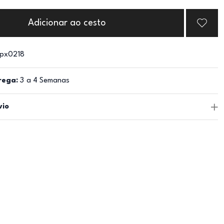
Adicionar ao cesto
px0218
rega:
3 a 4 Semanas
vio