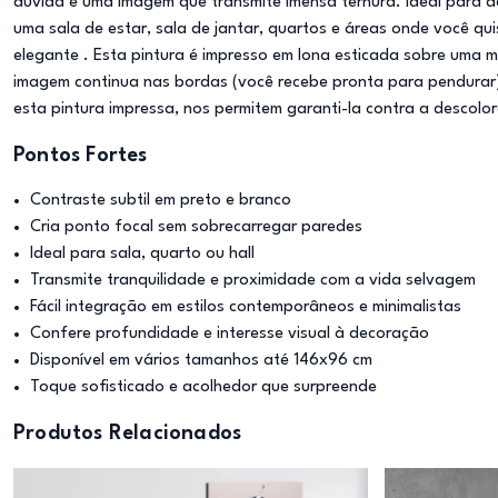
dúvida é uma imagem que transmite imensa ternura. Ideal para 
uma sala de estar, sala de jantar, quartos e áreas onde você qu
elegante . Esta pintura é impresso em lona esticada sobre uma m
imagem continua nas bordas (você recebe pronta para pendurar) 
esta pintura impressa, nos permitem garanti-la contra a descol
Pontos Fortes
Contraste subtil em preto e branco
Cria ponto focal sem sobrecarregar paredes
Ideal para sala, quarto ou hall
Transmite tranquilidade e proximidade com a vida selvagem
Fácil integração em estilos contemporâneos e minimalistas
Confere profundidade e interesse visual à decoração
Disponível em vários tamanhos até 146x96 cm
Toque sofisticado e acolhedor que surpreende
Produtos Relacionados