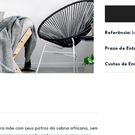
Referência:
b
Prazo de Ent
Custos de En
bra mãe com seus potros da sabna africana, sem