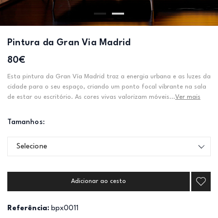
Pintura da Gran Via Madrid
80€
Esta pintura da Gran Vía Madrid traz a energia urbana e as luzes da
cidade para o seu espaço, criando um ponto focal vibrante na sala
de estar ou escritório. As cores vivas valorizam móveis...
Ver mais
Tamanhos:
Selecione
Adicionar ao cesto
Referência:
bpx0011