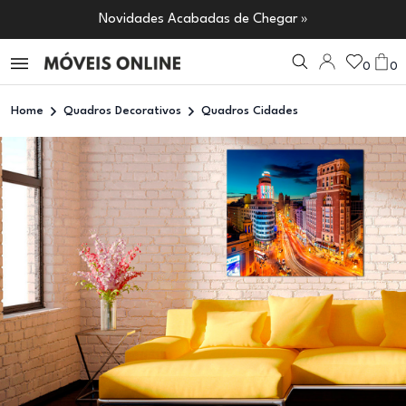
Novidades Acabadas de Chegar »
0
0
Home
Quadros Decorativos
Quadros Cidades