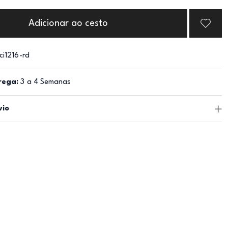
Adicionar ao cesto
ci1216-rd
rega:
3 a 4 Semanas
vio