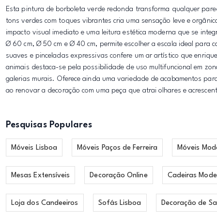
Esta pintura de borboleta verde redonda transforma qualquer pared
tons verdes com toques vibrantes cria uma sensação leve e orgânica 
impacto visual imediato e uma leitura estética moderna que se inte
Ø 60 cm, Ø 50 cm e Ø 40 cm, permite escolher a escala ideal para
suaves e pinceladas expressivas confere um ar artístico que enriqu
animais destaca-se pela possibilidade de uso multifuncional em z
galerias murais. Oferece ainda uma variedade de acabamentos para a
ao renovar a decoração com uma peça que atrai olhares e acrescen
Pesquisas Populares
Móveis Lisboa
Móveis Paços de Ferreira
Móveis Mod
Mesas Extensíveis
Decoração Online
Cadeiras Mode
Loja dos Candeeiros
Sofás Lisboa
Decoração de Sa