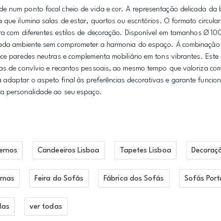
e num ponto focal cheio de vida e cor. A representação delicada da 
que ilumina salas de estar, quartos ou escritórios. O formato circular
gra com diferentes estilos de decoração. Disponível em tamanhos Ø 10
 cada ambiente sem comprometer a harmonia do espaço. A combinação
ece paredes neutras e complementa mobiliário em tons vibrantes. Est
onas de convívio e recantos pessoais, ao mesmo tempo que valoriza c
daptar o aspeto final às preferências decorativas e garante funciona
ta personalidade ao seu espaço.
ernos
Candeeiros Lisboa
Tapetes Lisboa
Decoraç
rnas
Feira do Sofás
Fábrica dos Sofás
Sofás Port
las
ver todas