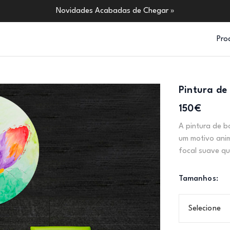
Novidades Acabadas de Chegar »
Pro
Pintura de
150€
A pintura de b
um motivo anim
focal suave qu
Tamanhos:
Selecione