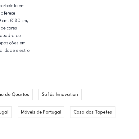
borboleta em
 oferece
0 cm, Ø 80 cm,
 de cores
e quadro de
omposições em
lidade e estilo
ão de Quartos
Sofás Innovation
ugal
Móveis de Portugal
Casa dos Tapetes