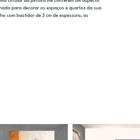
ma circular da pintura lhe conferem um aspecto
nhada para decorar os espaços e quartos da sua
nho com bastidor de 3 cm de espessura, as