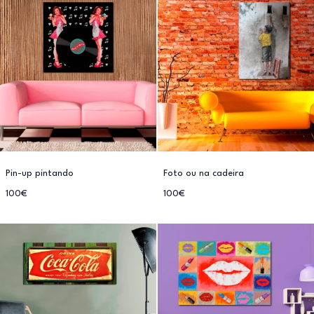
Pin-up pintando
Foto ou na cadeira
100€
100€