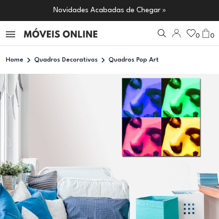
Novidades Acabadas de Chegar »
0
0
Home
Quadros Decorativos
Quadros Pop Art