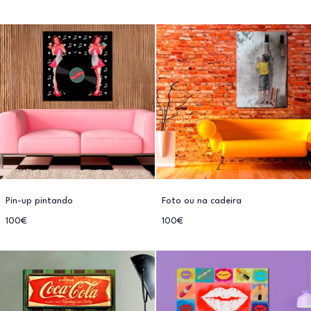
Pin-up pintando
Foto ou na cadeira
100€
100€