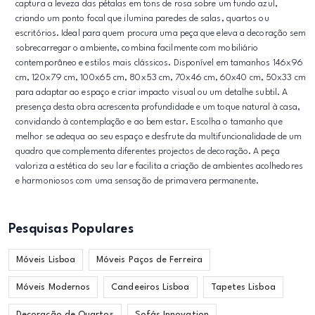
captura a leveza das pétalas em tons de rosa sobre um fundo azul,
criando um ponto focal que ilumina paredes de salas, quartos ou
escritórios. Ideal para quem procura uma peça que eleva a decoração sem
sobrecarregar o ambiente, combina facilmente com mobiliário
contemporâneo e estilos mais clássicos. Disponível em tamanhos 146x96
cm, 120x79 cm, 100x65 cm, 80x53 cm, 70x46 cm, 60x40 cm, 50x33 cm
para adaptar ao espaço e criar impacto visual ou um detalhe subtil. A
presença desta obra acrescenta profundidade e um toque natural à casa,
convidando à contemplação e ao bem estar. Escolha o tamanho que
melhor se adequa ao seu espaço e desfrute da multifuncionalidade de um
quadro que complementa diferentes projectos de decoração. A peça
valoriza a estética do seu lar e facilita a criação de ambientes acolhedores
e harmoniosos com uma sensação de primavera permanente.
Pesquisas Populares
Móveis Lisboa
Móveis Paços de Ferreira
Móveis Modernos
Candeeiros Lisboa
Tapetes Lisboa
Decoração de Quartos
Sofás Innovation