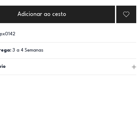
Adicionar ao cesto
px0142
rega:
3 a 4 Semanas
vio