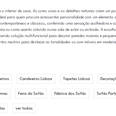
a o interior de casa. As cores vivas e os detalhes naturais criam um p
Ideal para quem procura acrescentar personalidade com um elemento 
s contemporâneos e clássicos, conferindo uma sensação acolhedora e c
ira ou como acento colorido numa sala de estar ou entrada. A escolha
ecendo solução multifuncional para decorar paredes maiores e pequena
ntos neutros para destacar as tonalidades ou com móveis em madeira
ernos
Candeeiros Lisboa
Tapetes Lisboa
Decoraç
rnas
Feira do Sofás
Fábrica dos Sofás
Sofás Port
las
ver todas