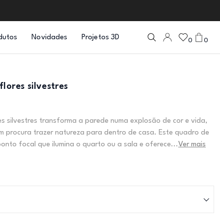
dutos
Novidades
Projetos 3D
0
0
flores silvestres
res silvestres transforma a parede numa explosão de cor e vida,
m procura trazer natureza para dentro de casa. Este quadro de
ponto focal que ilumina o quarto ou a sala e oferece...
Ver mais