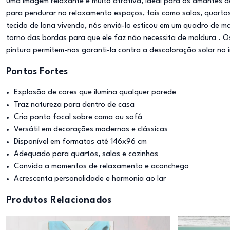
uma imagem relaxante e muito atrativa, ideal para os amantes 
para pendurar no relaxamento espaços, tais como salas, quartos 
tecido de lona vivendo, nós enviá-lo esticou em um quadro de m
torno das bordas para que ele faz não necessita de moldura . O
pintura permitem-nos garanti-la contra a descoloração solar no 
Pontos Fortes
Explosão de cores que ilumina qualquer parede
Traz natureza para dentro de casa
Cria ponto focal sobre cama ou sofá
Versátil em decorações modernas e clássicas
Disponível em formatos até 146x96 cm
Adequado para quartos, salas e cozinhas
Convida a momentos de relaxamento e aconchego
Acrescenta personalidade e harmonia ao lar
Produtos Relacionados