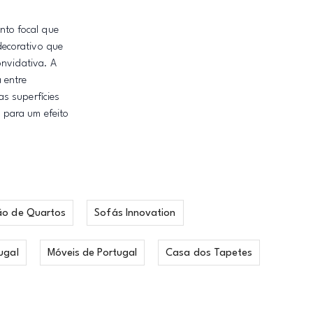
onto focal que
decorativo que
onvidativa. A
 entre
s superfícies
 para um efeito
ão de Quartos
Sofás Innovation
ugal
Móveis de Portugal
Casa dos Tapetes